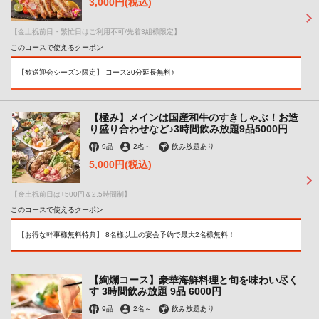
3,000円
(税込)
【金土祝前日・繁忙日はご利用不可/先着3組様限定】
このコースで使えるクーポン
【歓送迎会シーズン限定】 コース30分延長無料♪
【極み】メインは国産和牛のすきしゃぶ！お造
り盛り合わせなど♪3時間飲み放題9品5000円
9品
2名
～
飲み放題あり
5,000円
(税込)
【金土祝前日は+500円＆2.5時間制】
このコースで使えるクーポン
【お得な幹事様無料特典】 8名様以上の宴会予約で最大2名様無料！
【絢爛コース】豪華海鮮料理と旬を味わい尽く
す 3時間飲み放題 9品 6000円
9品
2名
～
飲み放題あり