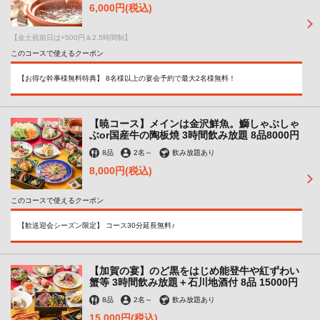
6,000円
(税込)
【金土祝前日は+500円＆2.5時間制】
このコースで使えるクーポン
この店舗情報をシェアする
【お得な幹事様無料特典】 8名様以上の宴会予約で最大2名様無料！
コース | 完全個室完備 四季彩－SHIKISAI－金沢駅前店
石川県金沢市堀川町新町２-５３ セントラルアークビル1～2F
【暁コース】メインは金沢鮮魚。鰤しゃぶしゃ
https://shikisai-kanazawaekimaeten.owst.jp/courses
ぶor国産牛の陶板焼 3時間飲み放題 8品8000円
8品
2名
～
飲み放題あり
お店情報をコピー
8,000円
(税込)
このコースで使えるクーポン
【歓送迎会シーズン限定】 コース30分延長無料♪
閉じる
【加賀の宴】のど黒をはじめ能登牛や紅ずわい
蟹等 3時間飲み放題＋石川地酒付 8品 15000円
8品
2名
～
飲み放題あり
15,000円
(税込)