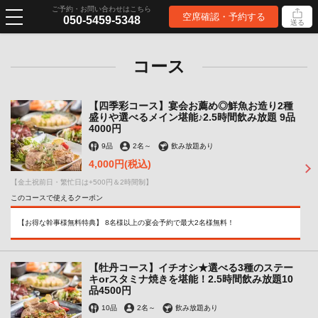
ご予約・お問い合わせはこちら
空席確認・予約する
050-5459-5348
送る
コース
【四季彩コース】宴会お薦め◎鮮魚お造り2種
盛りや選べるメイン堪能♪2.5時間飲み放題 9品
4000円
9品
2名
～
飲み放題あり
4,000円
(税込)
【金土祝前日・繁忙日は+500円＆2時間制】
このコースで使えるクーポン
【お得な幹事様無料特典】 8名様以上の宴会予約で最大2名様無料！
【牡丹コース】イチオシ★選べる3種のステー
キorスタミナ焼きを堪能！2.5時間飲み放題10
品4500円
10品
2名
～
飲み放題あり