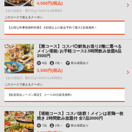
4,500円
(税込)
【金土祝前日・繁忙日は+500円＆2時間制】
このコースで使えるクーポン
【お得な幹事様無料特典】 8名様以上の宴会予約で最大2名様無料！
【雅コース】コスパ◎鮮魚お造り2種に選べる
メイン堪能♪お手軽コース2.5時間飲み放題8品
3500円
8品
2名
～
飲み放題あり
3,500円
(税込)
【金土祝前日・繁忙日は+500円＆2時間制】
このコースで使えるクーポン
【歓送迎会シーズン限定】 コース30分延長無料♪
【堪能コース】コスパ抜群！メインは若鶏一枚
焼き 2時間飲み放題付 全7品3000円
7品
2名
～
飲み放題あり