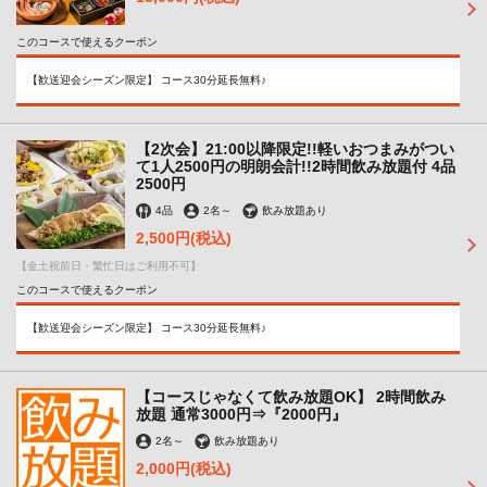
このコースで使えるクーポン
【歓送迎会シーズン限定】 コース30分延長無料♪
【2次会】21:00以降限定!!軽いおつまみがつい
て1人2500円の明朗会計!!2時間飲み放題付 4品
2500円
4品
2名
～
飲み放題あり
2,500円
(税込)
【金土祝前日・繁忙日はご利用不可】
このコースで使えるクーポン
【歓送迎会シーズン限定】 コース30分延長無料♪
【コースじゃなくて飲み放題OK】 2時間飲み
放題 通常3000円⇒『2000円』
2名
～
飲み放題あり
2,000円
(税込)