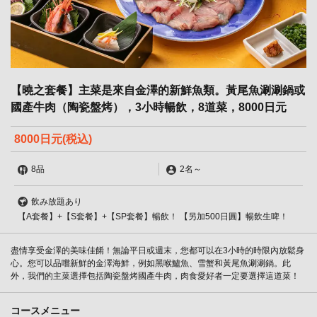
【曉之套餐】主菜是來自金澤的新鮮魚類。黃尾魚涮涮鍋或
國產牛肉（陶瓷盤烤），3小時暢飲，8道菜，8000日元
8000日元
(税込)
8品
2名
～
飲み放題あり
【A套餐】+【S套餐】+【SP套餐】暢飲！ 【另加500日圓】暢飲生啤！
盡情享受金澤的美味佳餚！無論平日或週末，您都可以在3小時的時限內放鬆身
心。您可以品嚐新鮮的金澤海鮮，例如黑喉鱸魚、雪蟹和黃尾魚涮涮鍋。此
外，我們的主菜選擇包括陶瓷盤烤國產牛肉，肉食愛好者一定要選擇這道菜！
コースメニュー