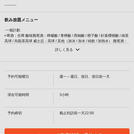
----------
この店舗情報をシェアする
飲み放題メニュー
【曉之套餐】主菜是來自金澤的新鮮魚類。黃尾魚涮涮鍋或
國產牛肉（陶瓷盤烤），3小時暢飲，8道菜，8000日元 | 完
·一個計劃
全個室完備 四季彩－SHIKISAI－金沢駅前店
• 啤酒：生啤 酸味雞尾酒：檸檬酸 / 青檸酸 / 西柚酸 / 橙子酸 / 針葉櫻桃酸 / 綠茶
高球 / 烏龍茶高球 威士忌：高球 / 其他（加冰 / 加水 / 純飲 / 加熱水） 雞尾酒：
石川県金沢市堀川町新町２-５３ セントラルアークビル1～2F
黑醋栗蘇打 / 黑醋栗橙味 / 黑醋栗西柚味 / 黑醋栗烏龍茶 / 桃子蘇打
https://shikisai-kanazawaekimaeten.owst.jp/courses/31731435
詳しく見る
·一個計劃
・[雞尾酒] 雷鬼潘趣酒/Fuzzy Navel/杜松子酒/鬥牛犬/螺絲起子[葡萄酒] 玻璃酒
（紅/白） [梅酒]（冰壺/水/蘇打水/熱水） [燒酒]土豆（冰壺/水/熱水）水）/大麥
お店情報をコピー
（岩石/水/熱水）[軟飲料]烏龍茶/綠茶/橙汁/西柚汁/針葉櫻桃汁
・ S計劃
予約可能曜日
週一～週日、假日、假日前一天
・[啤酒] 生啤酒 [酸味] 檸檬酸味 / 青檸酸味 / 西柚酸味 / 橙子酸味 / 西印度櫻桃酸
味 / 烏龍高球 / 綠茶高球 [威士忌] 高球 / 薑汁高球 / 可樂高球 / 綠茶高球 [威士忌]
高球 / 薑汁高球 / 可樂高球 / 西印度櫻桃高球 / 西印度櫻桃高球 / 西印度櫻桃高球
/ 西印度櫻桃高球飲 / 西印度櫻桃高球 / 西印度櫻桃高球 / 西印度櫻桃高球 / 西印
滞在可能時間
3小時
度櫻桃高球）水（水加冰 / 喝西印度櫻桃高球 / 西印度櫻桃高球/飲料）卡西斯蘇
閉じる
打 / 卡西斯橙子
・ S計劃
予約締切
截止到訪前一天22:00
・[雞尾酒]卡西斯格拉夫/卡西斯烏龍/卡西斯生薑/桃子蘇打水/雷鬼潘趣酒/模糊肚
臍/桃子格拉夫/桃子生薑/杜松子酒/螺絲起子/鬥牛犬/莫斯科騾子/荔枝蘇打水/荔
枝橙/荔枝格拉夫[梅子酒] （冰塊/水/蘇打水/熱水）
・ S計劃