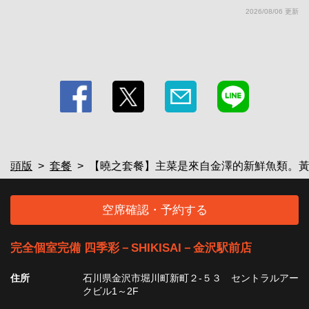
2026/08/06 更新
頭版
套餐
【曉之套餐】主菜是來自金澤的新鮮魚類。黃
空席確認・予約する
完全個室完備 四季彩－SHIKISAI－金沢駅前店
住所
石川県金沢市堀川町新町２-５３ セントラルアー
クビル1～2F