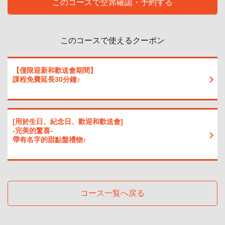
このコースで空席確認・予約する
・[燒酒] 馬鈴薯燒酒（加冰/冷水/熱水）/ 大麥燒酒（加冰/冷水/熱水） [日本酒
（冷/熱）] [杯裝葡萄酒及葡萄酒雞尾酒] 紅葡萄酒 / 白葡萄酒 / Hello Kitty / 卡莫
利科 / Operator / 基爾茶 軟飲 /西印度櫻桃汁 / 橙汁 / 西柚汁
・ SP計劃
このコースで使えるクーポン
• [啤酒] 生啤 [無醇啤酒] 無醇啤酒 [酸味雞尾酒] 檸檬酸/青檸酸/西柚酸/橙子酸/針
葉櫻桃酸/烏龍茶高球/綠茶高球 [威士忌] 高球/薑汁高球/可樂高球/針葉櫻桃高球/
其他（加冰/熱水加水/純飲/薑汁高球/可樂高球/針葉櫻桃高球/其他（加冰/熱水加
水/純飲/薑汁熱）
【僅限迎新和歡送會期間】
・ SP計劃
課程免費延長30分鐘♪
・[雞尾酒]卡西斯蘇打水/卡西斯橙子/卡西斯格里夫/卡西斯烏龍/卡西斯生薑/桃子
蘇打水/雷鬼潘趣酒/模糊肚臍/桃子格里夫/桃子薑/杜松子酒/螺絲刀/鬥牛犬/莫斯
科騾子/荔枝蘇打水/荔枝橙/荔枝鷹嘴豆
・ SP計劃
[用於生日、紀念日、歡迎和歡送會]
・[果酒]梅酒（加冰塊/水/汽水/熱水）[燒酒]<馬鈴薯>ISAINA/一國舍（加冰塊/
-完美的驚喜-
水/熱水）/<大麥>Iichiko（加冰塊/水/）熱水）【清酒（冷/熱清酒）】
帶有名字的甜點盤禮物♪
Gorgeous/Takashimizu【玻璃酒&葡萄酒雞尾酒】紅酒/白
酒/Kitty/Camoriccio/Operator/Keel
・ SP計劃
・[軟性飲料] 綠茶 / 烏龍茶 / 可樂 / 薑汁汽水 / 西印度櫻桃汽水 / 西印度櫻桃汁 /
橙汁 / 西柚汁
・生啤酒（另加500日圓）
コース一覧へ戻る
・[啤酒]生啤酒/Shandy Gaff