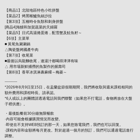
【商品1】北陸地區特色小吃拼盤
【菜品2】烤黑喉鱸魚絲沙拉
【第3項】五種時令魚類和刺身拼盤
[商品4]海鰻和加賀蔬菜的天婦羅
【菜品5】日式高湯捲蛋捲，配雪蟹及鮭魚籽～
【6項】主菜單
■ 黃尾魚涮涮鍋
△陶瓷盤烤國產牛肉
【第7項】收尾菜
■最後以烏龍麵收尾，連湯汁都喝得津津有味
△ 用市場新鮮捕撈的魚製作的握壽司
【第8項】香草冰淇淋裹麻糬～梅菱～
----------
*2026年8月9日至15日，在盂蘭盆節假期期間，我們將收取與週末課程相同的
額外費用和課程時長。請承認。
*6人或以上的團體請透過電話與我們聯繫（如果您不打電話，食物將放在大盤
子裡供應）。
・最後點餐前30分鐘無限暢飲
·內容可能會根據購買情況而改變。
·即使在不支持WEB預訂的那一天，如果您致電我們，我們也可以回复。
·課程內容和金額將每月更改。對於超過一個月的預訂，我們可以通過電話進行
調整。